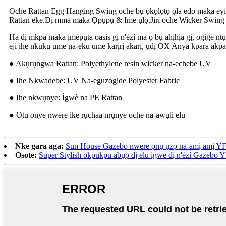
Oche Rattan Egg Hanging Swing oche bụ ọkọlọtọ ọla edo maka eyi u
Rattan eke.Dị mma maka Ọpụpụ & Ime ụlọ.Jiri oche Wicker Swing 
Ha dị mkpa maka ịmepụta oasis gị n'èzí ma ọ bụ ahịhịa gị, ogige n
eji ihe nkuku ume na-eku ume karịrị akarị, ụdị OX Anya kpara ak
● Akụrụngwa Rattan: Polyethylene resin wicker na-echebe UV
● Ihe Nkwadebe: UV Na-eguzogide Polyester Fabric
● Ihe nkwụnye: Ígwè na PE Rattan
● Otu onye nwere ike rụchaa nrụnye oche na-awụli elu
Nke gara aga:
Sun House Gazebo nwere ọnụ ụzọ na-amị amị Y
Osote:
Super Stylish okpukpu abụọ dị elu igwe dị n'èzí Gazebo