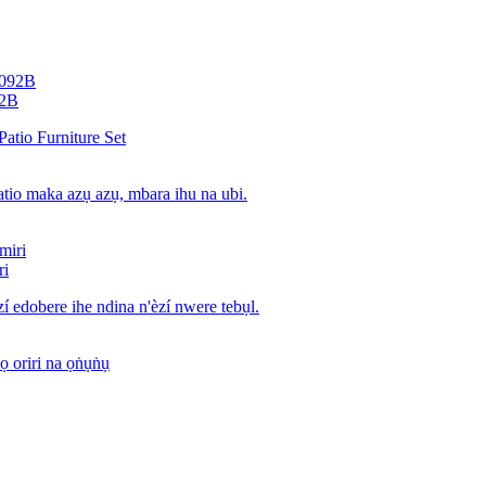
92B
ri