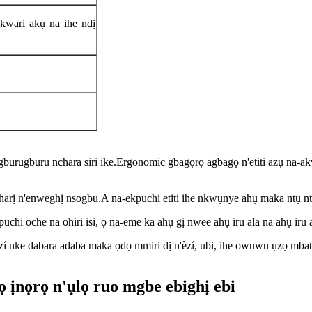
nkwari akụ na ihe ndị
burugburu nchara siri ike.Ergonomic gbagọrọ agbagọ n'etiti azụ na-ak
fegharị n'enweghị nsogbu.A na-ekpuchi etiti ihe nkwụnye ahụ maka ntụ n
puchi oche na ohiri isi, ọ na-eme ka ahụ gị nwee ahụ iru ala na ahụ iru a
èzí nke dabara adaba maka ọdọ mmiri dị n'èzí, ubi, ihe owuwu ụzọ mbat
 ịnọrọ n'ụlọ ruo mgbe ebighị ebi