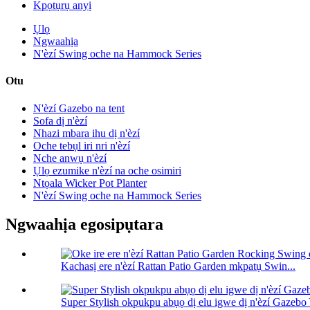
Kpọtụrụ anyị
Ụlọ
Ngwaahịa
N'èzí Swing oche na Hammock Series
Otu
N'èzí Gazebo na tent
Sofa dị n'èzí
Nhazi mbara ihu dị n'èzí
Oche tebụl iri nri n'èzí
Nche anwụ n'èzí
Ụlọ ezumike n'èzí na oche osimiri
Ntọala Wicker Pot Planter
N'èzí Swing oche na Hammock Series
Ngwaahịa egosipụtara
Kachasị ere n'èzí Rattan Patio Garden mkpatụ Swin...
Super Stylish okpukpu abụọ dị elu igwe dị n'èzí Gaze