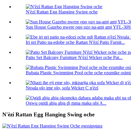
N'èzí Rattan Egg Hanging Swing oche
Sun House Gazebo nwere ọnụ ụzọ na-amị amị YFL-30
Iri nri Patio na-edobe oche Rattan N'èzí Patio Furnit...
Patio Set Balcony Furniture N'èzí Wicker oche Pat...
Bubata Plastic Swimming Pool oche oche ezumike osimi
Ntọala ụlọ ime ụlọ, sofa Wicker C n'èzí
Ogwu ogidi ahịa ahịa dị mma maka ubi A...
N'èzí Rattan Egg Hanging Swing oche