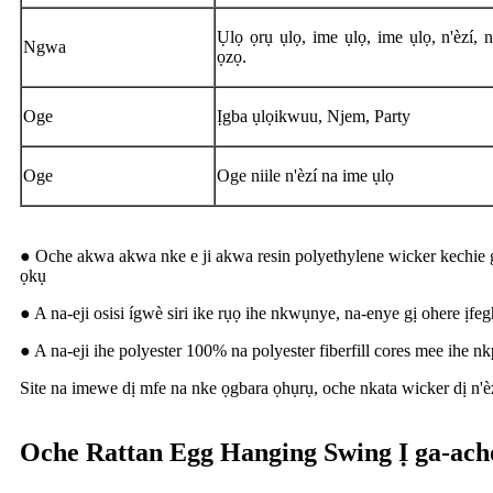
Ụlọ ọrụ ụlọ, ime ụlọ, ime ụlọ, n'èzí, 
Ngwa
ọzọ.
Oge
Ịgba ụlọikwuu, Njem, Party
Oge
Oge niile n'èzí na ime ụlọ
● Oche akwa akwa nke e ji akwa resin polyethylene wicker kechie g
ọkụ
● A na-eji osisi ígwè siri ike rụọ ihe nkwụnye, na-enye gị ohere ị
● A na-eji ihe polyester 100% na polyester fiberfill cores mee ihe nk
Site na imewe dị mfe na nke ọgbara ọhụrụ, oche nkata wicker dị n'
Oche Rattan Egg Hanging Swing Ị ga-achọ