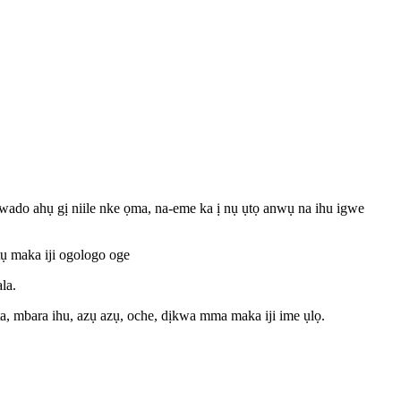
wado ahụ gị niile nke ọma, na-eme ka ị nụ ụtọ anwụ na ihu igwe
tụ maka iji ogologo oge
la.
a, mbara ihu, azụ azụ, oche, dịkwa mma maka iji ime ụlọ.