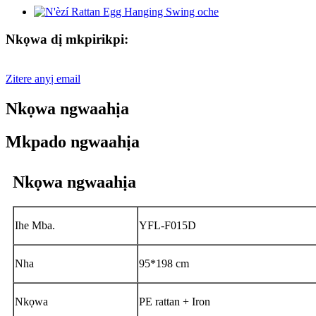
Nkọwa dị mkpirikpi:
Zitere anyị email
Nkọwa ngwaahịa
Mkpado ngwaahịa
Nkọwa ngwaahịa
Ihe Mba.
YFL-F015D
Nha
95*198 cm
Nkọwa
PE rattan + Iron