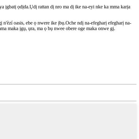
ịgbatị ọdịda.Ụdị rattan dị nro ma dị ike na-eyi nke ka mma karịa
'èzí oasis, ebe ọ nwere ike ịbụ.Oche ndị na-efegharị efegharị na-
mma maka ịgụ, ụra, ma ọ bụ nwee obere oge maka onwe gị.