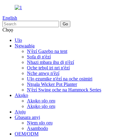
English
Chọọ
Ụlọ
Ngwaahịa
N'èzí Gazebo na tent
Sofa dị n'èzí
Nhazi mbara ihu dị n'èzí
Oche tebụl iri nri n'èzí
Nche anwụ n'èzí
Ụlọ ezumike n'èzí na oche osimiri
Ntọala Wicker Pot Planter
N'èzí Swing oche na Hammock Series
Akụkọ
Akụkọ ụlọ ọrụ
Akụkọ ụlọ ọrụ
Ajụjụ
Gbasara anyị
Njem ụlọ ọrụ
Asambodo
OEM/ODM