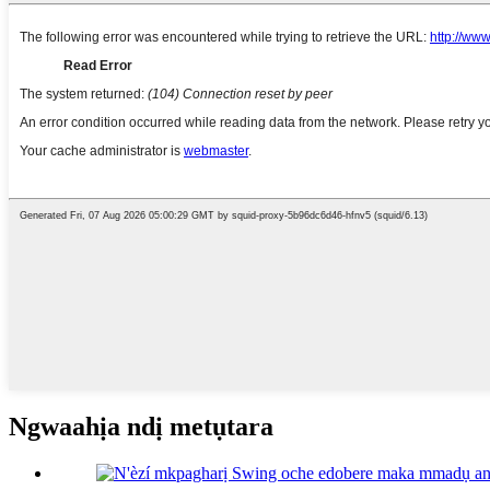
Ngwaahịa ndị metụtara