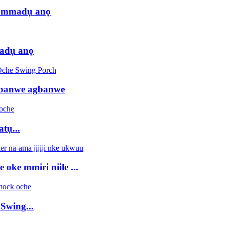
a mmadụ anọ
madụ anọ
agbanwe agbanwe
tụ...
 oke mmiri niile ...
 Swing...