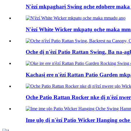
N'èzí mkpagharị Swing oche edobere mak
N'èzí White Wicker mkpatụ oche maka m
Oche dị n'èzí Patio Rattan Swing, Ba na-
Kachasị ere n'èzí Rattan Patio Garden mkpa
Oche Patio Rattan Rocker nke dị n'èzí nwere
Ime ụlọ dị n'èzí Patio Wicker Hanging oche