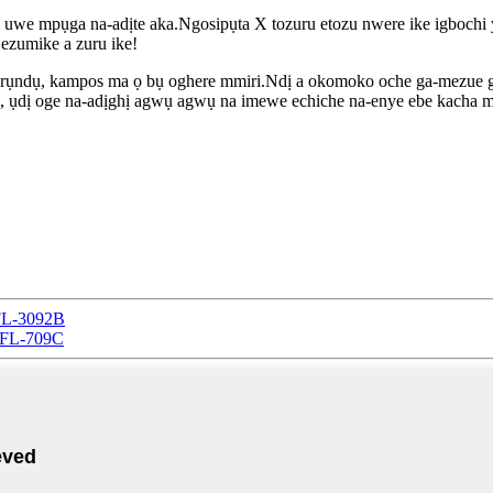
we mpụga na-adịte aka.Ngosipụta X tozuru etozu nwere ike igbochi ya 
ezumike a zuru ike!
tụrụndụ, kampos ma ọ bụ oghere mmiri.Ndị a okomoko oche ga-mezue gị n
pa, ụdị oge na-adịghị agwụ agwụ na imewe echiche na-enye ebe kacha 
FL-3092B
 YFL-709C