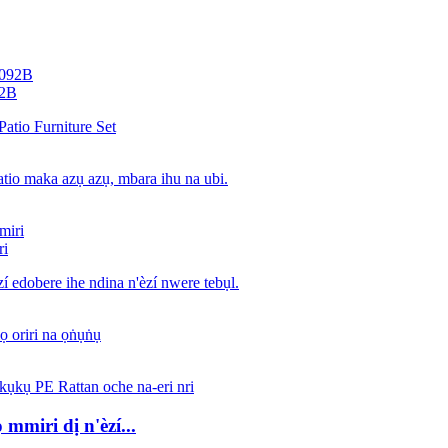
92B
ri
mmiri dị n'èzí...