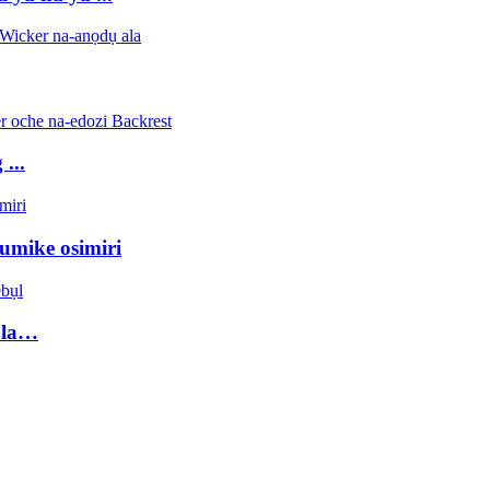
...
umike osimiri
ala…