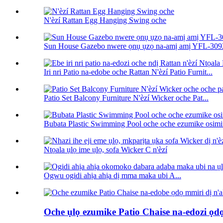
N'èzí Rattan Egg Hanging Swing oche
Sun House Gazebo nwere ọnụ ụzọ na-amị amị YFL-30
Iri nri Patio na-edobe oche Rattan N'èzí Patio Furnit...
Patio Set Balcony Furniture N'èzí Wicker oche Pat...
Bubata Plastic Swimming Pool oche oche ezumike osimi
Ntọala ụlọ ime ụlọ, sofa Wicker C n'èzí
Ogwu ogidi ahịa ahịa dị mma maka ubi A...
Oche ụlọ ezumike Patio Chaise na-edozi ọdọ 