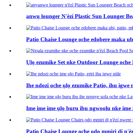
anwụ lounger N'èzí Plastic Sun Lounger Bea
Patio Chaise Lounge oche edobere maka ubi,
Ụlọ ezumike Set nke Outdoor Lounge oche B
Ihe ndozi oche ụlọ ezumike Patio, ihu igwe ni
Ime ime ime ụlọ buru ibu ngwoolu nke ime ime
Patio Chaise Lounge oche ọdọ mmiri dị n'èzí