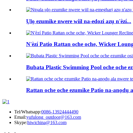
Ụlọ ezumike nwere wiil na-edozi azụ n'èzí...
N'èzí Patio Rattan oche oche, Wicker Loung 
Bubata Plastic Swimming Pool oche oche ez
Rattan oche oche ezumike Patio na-anọdụ 
Tel/Whatsapp:
0086-13924444490
Email:
yufulong_outdoor@163.com
Skype:
hiwichina@163.com