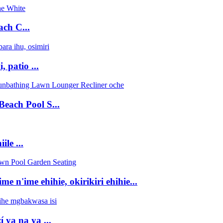
ch C...
 patio ...
each Pool S...
ile ...
 n'ime ehihie, okirikiri ehihie...
 ya na ya ...