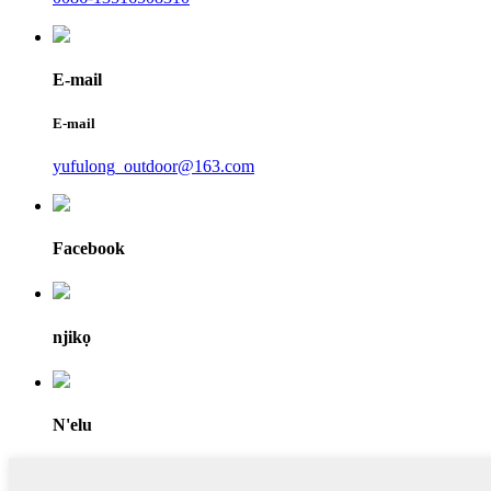
E-mail
E-mail
yufulong_outdoor@163.com
Facebook
njikọ
N'elu