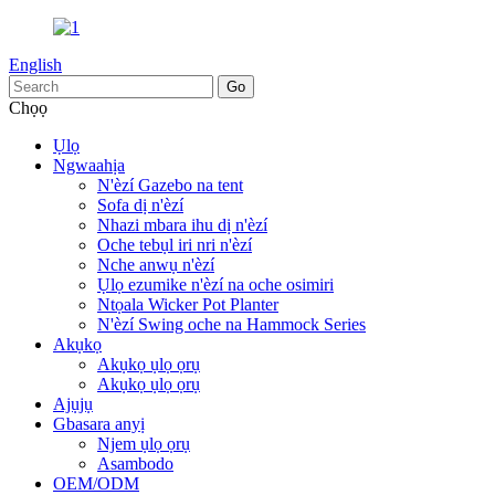
English
Chọọ
Ụlọ
Ngwaahịa
N'èzí Gazebo na tent
Sofa dị n'èzí
Nhazi mbara ihu dị n'èzí
Oche tebụl iri nri n'èzí
Nche anwụ n'èzí
Ụlọ ezumike n'èzí na oche osimiri
Ntọala Wicker Pot Planter
N'èzí Swing oche na Hammock Series
Akụkọ
Akụkọ ụlọ ọrụ
Akụkọ ụlọ ọrụ
Ajụjụ
Gbasara anyị
Njem ụlọ ọrụ
Asambodo
OEM/ODM