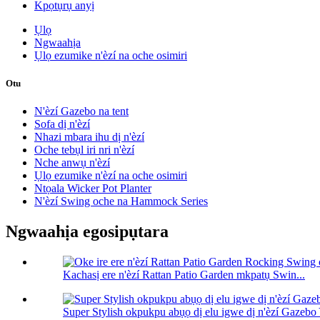
Kpọtụrụ anyị
Ụlọ
Ngwaahịa
Ụlọ ezumike n'èzí na oche osimiri
Otu
N'èzí Gazebo na tent
Sofa dị n'èzí
Nhazi mbara ihu dị n'èzí
Oche tebụl iri nri n'èzí
Nche anwụ n'èzí
Ụlọ ezumike n'èzí na oche osimiri
Ntọala Wicker Pot Planter
N'èzí Swing oche na Hammock Series
Ngwaahịa egosipụtara
Kachasị ere n'èzí Rattan Patio Garden mkpatụ Swin...
Super Stylish okpukpu abụọ dị elu igwe dị n'èzí Gaze