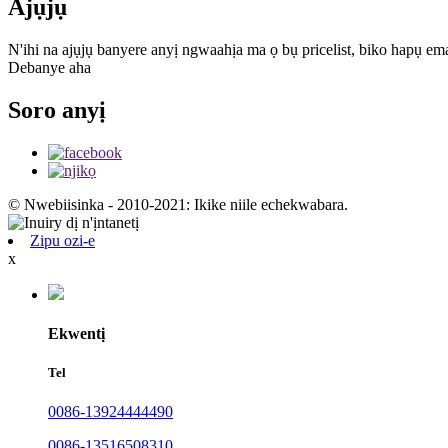
Ajụjụ
N'ihi na ajụjụ banyere anyị ngwaahịa ma ọ bụ pricelist, biko hapụ ema
Debanye aha
Soro anyị
© Nwebiisinka - 2010-2021: Ikike niile echekwabara.
Zipu ozi-e
x
Ekwentị
Tel
0086-13924444490
0086-13516508310