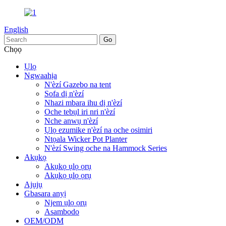
English
Chọọ
Ụlọ
Ngwaahịa
N'èzí Gazebo na tent
Sofa dị n'èzí
Nhazi mbara ihu dị n'èzí
Oche tebụl iri nri n'èzí
Nche anwụ n'èzí
Ụlọ ezumike n'èzí na oche osimiri
Ntọala Wicker Pot Planter
N'èzí Swing oche na Hammock Series
Akụkọ
Akụkọ ụlọ ọrụ
Akụkọ ụlọ ọrụ
Ajụjụ
Gbasara anyị
Njem ụlọ ọrụ
Asambodo
OEM/ODM