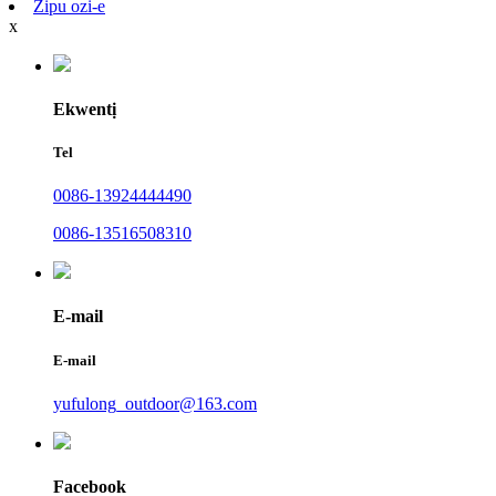
Zipu ozi-e
x
Ekwentị
Tel
0086-13924444490
0086-13516508310
E-mail
E-mail
yufulong_outdoor@163.com
Facebook