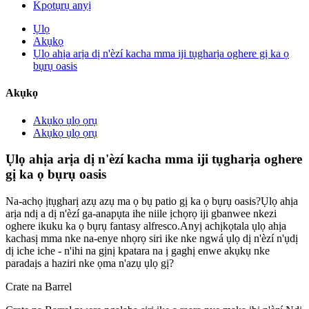
Kpọtụrụ anyị
Ụlọ
Akụkọ
Ụlọ ahịa arịa dị n'èzí kacha mma iji tụgharịa oghere gị ka ọ
bụrụ oasis
Akụkọ
Akụkọ ụlọ ọrụ
Akụkọ ụlọ ọrụ
Ụlọ ahịa arịa dị n'èzí kacha mma iji tụgharịa oghere
gị ka ọ bụrụ oasis
Na-achọ ịtụgharị azụ azụ ma ọ bụ patio gị ka ọ bụrụ oasis?Ụlọ ahịa
arịa ndị a dị n'èzí ga-anapụta ihe niile ịchọrọ iji gbanwee nkezi
oghere ikuku ka ọ bụrụ fantasy alfresco.Anyị achịkọtala ụlọ ahịa
kachasị mma nke na-enye nhọrọ siri ike nke ngwá ụlọ dị n'èzí n'ụdị
dị iche iche - n'ihi na gịnị kpatara na ị gaghị enwe akụkụ nke
paradaịs a haziri nke ọma n'azụ ụlọ gị?
Crate na Barrel