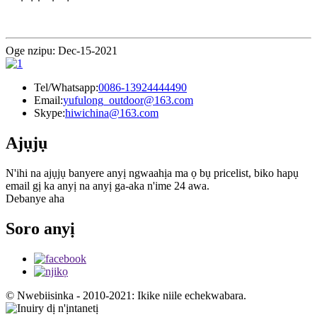
Oge nzipu: Dec-15-2021
Tel/Whatsapp:
0086-13924444490
Email:
yufulong_outdoor@163.com
Skype:
hiwichina@163.com
Ajụjụ
N'ihi na ajụjụ banyere anyị ngwaahịa ma ọ bụ pricelist, biko hapụ
email gị ka anyị na anyị ga-aka n'ime 24 awa.
Debanye aha
Soro anyị
© Nwebiisinka - 2010-2021: Ikike niile echekwabara.