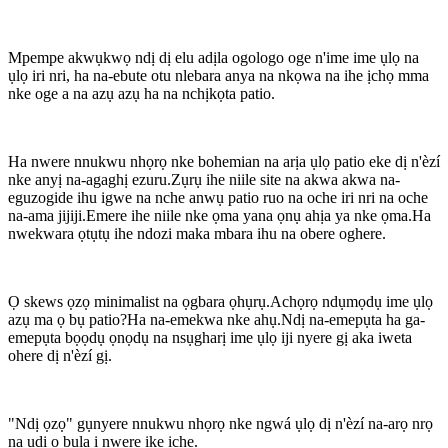
Mpempe akwụkwọ ndị dị elu adịla ogologo oge n'ime ime ụlọ na
ụlọ iri nri, ha na-ebute otu nlebara anya na nkọwa na ihe ịchọ mma
nke oge a na azụ azụ ha na nchịkọta patio.
Ha nwere nnukwu nhọrọ nke bohemian na arịa ụlọ patio eke dị n'èzí
nke anyị na-agaghị ezuru.Zụrụ ihe niile site na akwa akwa na-
eguzogide ihu igwe na nche anwụ patio ruo na oche iri nri na oche
na-ama jijiji.Emere ihe niile nke ọma yana ọnụ ahịa ya nke ọma.Ha
nwekwara ọtụtụ ihe ndozi maka mbara ihu na obere oghere.
Ọ skews ọzọ minimalist na ọgbara ọhụrụ.Achọrọ ndụmọdụ ime ụlọ
azụ ma ọ bụ patio?Ha na-emekwa nke ahụ.Ndị na-emepụta ha ga-
emepụta bọọdụ ọnọdụ na nsụgharị ime ụlọ iji nyere gị aka iweta
ohere dị n'èzí gị.
"Ndị ọzọ" gụnyere nnukwu nhọrọ nke ngwá ụlọ dị n'èzí na-arọ nrọ
na ụdị ọ bụla ị nwere ike iche.