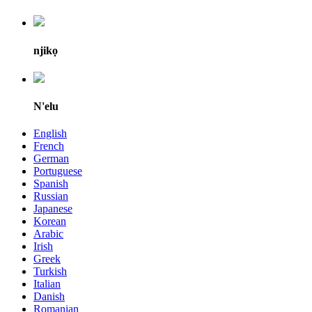
njikọ
N'elu
English
French
German
Portuguese
Spanish
Russian
Japanese
Korean
Arabic
Irish
Greek
Turkish
Italian
Danish
Romanian