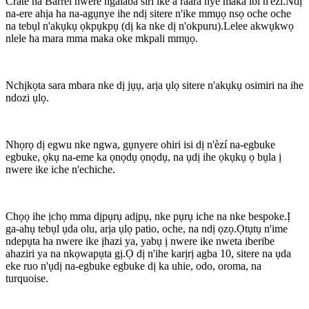
Crate na Barrel nwere ngalaba siri ike a raara nye maka ibi n'èzí.Ndị
na-ere ahịa ha na-agụnye ihe ndị sitere n'ike mmụọ nsọ oche oche
na tebụl n'akụkụ ọkpụkpụ (dị ka nke dị n'okpuru).Lelee akwụkwọ
nlele ha mara mma maka oke mkpali mmụọ.
Nchịkọta sara mbara nke dị jụụ, arịa ụlọ sitere n'akụkụ osimiri na ihe
ndozi ụlọ.
Nhọrọ dị egwu nke ngwa, gụnyere ohiri isi dị n'èzí na-egbuke
egbuke, ọkụ na-eme ka ọnọdụ ọnọdụ, na ụdị ihe ọkụkụ ọ bụla ị
nwere ike iche n'echiche.
Chọọ ihe ịchọ mma dịpụrụ adịpụ, nke pụrụ iche na nke bespoke.Ị
ga-ahụ tebụl ụda olu, arịa ụlọ patio, oche, na ndị ọzọ.Ọtụtụ n'ime
ndepụta ha nwere ike ịhazi ya, yabụ ị nwere ike nweta iberibe
ahaziri ya na nkọwapụta gị.Ọ dị n'ihe karịrị agba 10, sitere na ụda
eke ruo n'ụdị na-egbuke egbuke dị ka uhie, odo, oroma, na
turquoise.