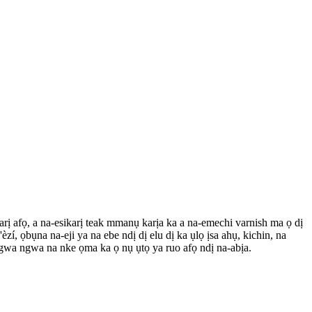
narị afọ, a na-esikarị teak mmanụ karịa ka a na-emechi varnish ma ọ dị
 ọbụna na-eji ya na ebe ndị dị elu dị ka ụlọ ịsa ahụ, kichin, na
ngwa ngwa na nke ọma ka ọ nụ ụtọ ya ruo afọ ndị na-abịa.