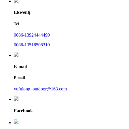
Ekwentị
Tel
0086-13924444490
0086-13516508310
E-mail
E-mail
yufulong_outdoor@163.com
Facebook