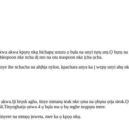
kwa akwa kpọrọ nkụ hichapụ uzuzu ọ bụla na unyi rụrụ arụ.Ọ bụrụ na ag
ablespoon nke ncha dị nro na otu teaspoon nke ịcha ọcha.
inye ihe nchacha na ahịhịa nylon, kpachara anya ka ị wepụ unyi ahụ 
a.Iji brọsh agba, tinye mmanụ teak nke ọma na ọbụna ọrịa strok.Ọ 
ali.Tinyegharịa ọnwa 4 ọ bụla ma ọ bụ mgbe nrụpụta mere.
tinyere na mmụọ ịnweta, mee ka ọ kpọọ nkụ.