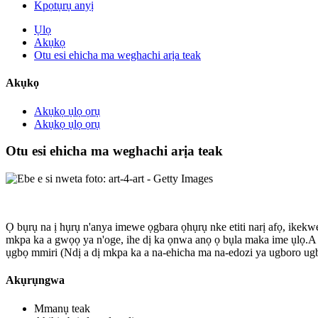
Kpọtụrụ anyị
Ụlọ
Akụkọ
Otu esi ehicha ma weghachi arịa teak
Akụkọ
Akụkọ ụlọ ọrụ
Akụkọ ụlọ ọrụ
Otu esi ehicha ma weghachi arịa teak
Ọ bụrụ na ị hụrụ n'anya imewe ọgbara ọhụrụ nke etiti narị afọ, ikekwe
mkpa ka a gwọọ ya n'oge, ihe dị ka ọnwa anọ ọ bụla maka ime ụlọ.A na
ụgbọ mmiri (Ndị a dị mkpa ka a na-ehicha ma na-edozi ya ugboro ugbo
Akụrụngwa
Mmanụ teak