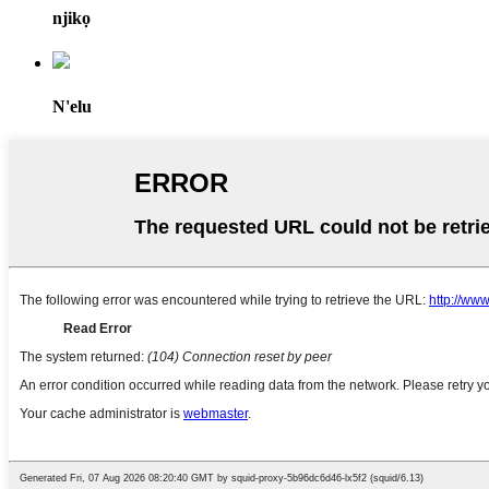
njikọ
N'elu