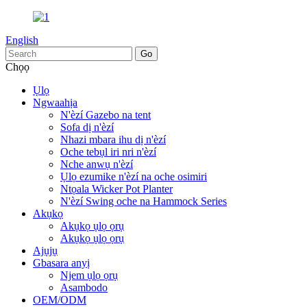
English
Chọọ
Ụlọ
Ngwaahịa
N'èzí Gazebo na tent
Sofa dị n'èzí
Nhazi mbara ihu dị n'èzí
Oche tebụl iri nri n'èzí
Nche anwụ n'èzí
Ụlọ ezumike n'èzí na oche osimiri
Ntọala Wicker Pot Planter
N'èzí Swing oche na Hammock Series
Akụkọ
Akụkọ ụlọ ọrụ
Akụkọ ụlọ ọrụ
Ajụjụ
Gbasara anyị
Njem ụlọ ọrụ
Asambodo
OEM/ODM