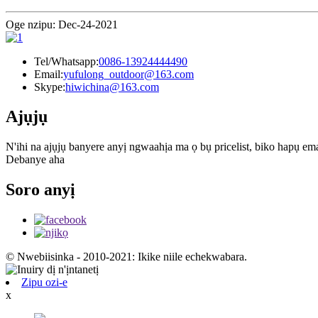
Oge nzipu: Dec-24-2021
Tel/Whatsapp:
0086-13924444490
Email:
yufulong_outdoor@163.com
Skype:
hiwichina@163.com
Ajụjụ
N'ihi na ajụjụ banyere anyị ngwaahịa ma ọ bụ pricelist, biko hapụ ema
Debanye aha
Soro anyị
© Nwebiisinka - 2010-2021: Ikike niile echekwabara.
Zipu ozi-e
x