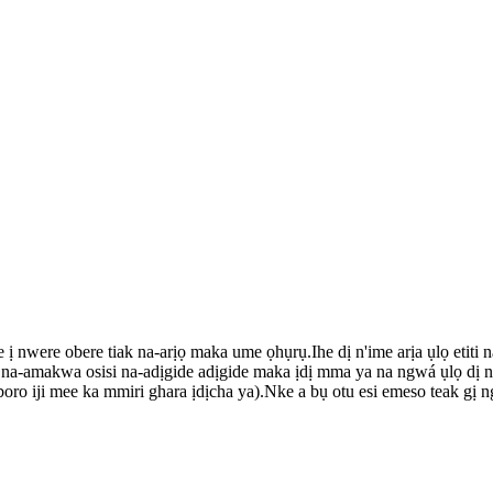
 ị nwere obere tiak na-arịọ maka ume ọhụrụ.Ihe dị n'ime arịa ụlọ etiti 
-amakwa osisi na-adịgide adịgide maka ịdị mma ya na ngwá ụlọ dị n'èzí,
ro iji mee ka mmiri ghara ịdịcha ya).Nke a bụ otu esi emeso teak gị 