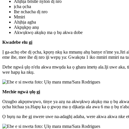
Ahịhịa bristle nylon dị nro
ịcha ọcha
Ihe nchacha dị nro
Mmiri
Ahịhịa agba
Akpụkpọ anụ
Akwụkwọ akụkọ ma ọ bụ akwa dobe
Kwadebe elu gị
Ị ga-achọ ebe dị ọcha, kpọrọ nkụ ka mmanụ ahụ banye n'ime ya.Jiri a
eme ihe, mee ihe dị nro iji wepụ ya: Gwakọta 1 iko mmiri mmiri na t
Debe ngwá ụlọ n'elu akwa mwụda ka ọ ghara imetọ ala.Iji uwe aka, t
wee hapụ ka nkụ.
Mechie ngwá ụlọ gị
Ozugbo akpọnwụwo, tinye ya azụ na akwụkwọ akụkọ ma ọ bụ akwa akw
ọcha hichaa ya.Hapụ ka ọ gwọọ ma ọ dịkarịa ala awa 6 ma ọ bụ n'ab
Ọ bụrụ na ibe gị nwere uwe na-adaghị adaba, were akwa akwa nke e