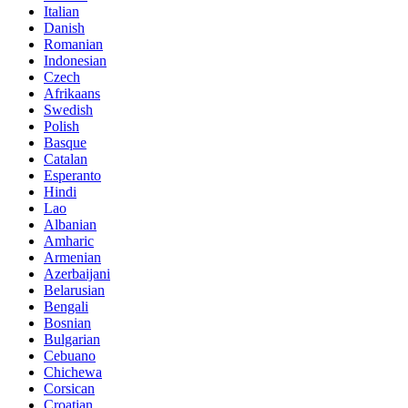
Italian
Danish
Romanian
Indonesian
Czech
Afrikaans
Swedish
Polish
Basque
Catalan
Esperanto
Hindi
Lao
Albanian
Amharic
Armenian
Azerbaijani
Belarusian
Bengali
Bosnian
Bulgarian
Cebuano
Chichewa
Corsican
Croatian