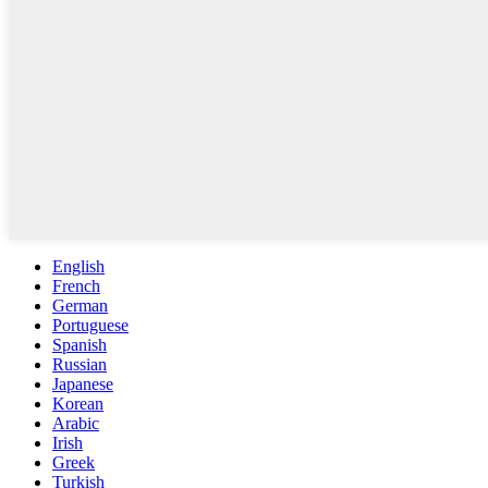
English
French
German
Portuguese
Spanish
Russian
Japanese
Korean
Arabic
Irish
Greek
Turkish