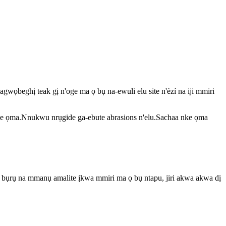
wọbeghị teak gị n'oge ma ọ bụ na-ewuli elu site n'èzí na iji mmiri
nke ọma.Nnukwu nrụgide ga-ebute abrasions n'elu.Sachaa nke ọma
bụrụ na mmanụ amalite ịkwa mmiri ma ọ bụ ntapu, jiri akwa akwa dị