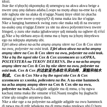
idozi.
Jisie ike n'ụbọchị okpomọkụ dị umengwụ na akwa akwa beige a
nwere ọnụ ọnụ dabara adaba.Loops na nsọtụ abụọ na-eme ka ọ dị
mfe nghọta site na alaka dị n'ogige.Naanị tinye ohiri isi ọkacha
mmasị gị wee nwee ọ enjoyụ!Ọ dị mma maka izu ike n'ogige.
Nke a hanging hammock swing zuru oke maka ndị di na nwunye
na-asakọ ọnụ n'ogige.Emere ya site na akwa polyester/owu nwere
fringed, ọ zuru oke maka ịgbakwunye ụdị mmadụ na oghere dị n'èzí
gị.Nke a bụ nlebara anya dị mma ma ọ bụrụ na ịchọrọ itinyekwu
ego na ndepụta atụmatụ ubi.
Ejiri akwa akwa na-acha anụnụ anụnụ sitere na Cox & Cox sitere
na owu, polyester na osisi teak.
Ejiri akwa akwa na-acha anụnụ
anụnụ sitere na Cox & Cox sitere na owu, polyester na osisi teak.
Nke a bụ ihe ngosi nke Cox & Cox изготвлен из хлOPKA,
POLYESTERA na TEKOV DEEREVA.
Ihe a na-acha anụnụ
anụnụ sitere na Cox & Cox bụ nke sitere na owu, polyester na
osisi teak.
Cox & Cox 的这款蓝色条纹吊床由棉、聚酯和柚木
制成。
Cox & Cox
Nke a bụ ihe ngosi nke Cox & Cox
изготвлен из хлопka, polieэstera na ihe.
A na-eme hammock
na-acha anụnụ anụnụ sitere na Cox & Cox site na owu,
polyester na teak.
Na-adịgide adịgide ma dị mma, ọ bụ ngwa
kachasị mma maka ihe omume n'èzí.Naanị nsogbu bụ ịlaghachi
n'ime ụlọ ozugbo anyanwụ dara.
Nke a nke oge a na polyester na-adịgide adịgide na owu hammock
dị ngwa ma dị mfe ịgbakọta ma dị mma maka nnukwu ubi.Ọ bụrụ