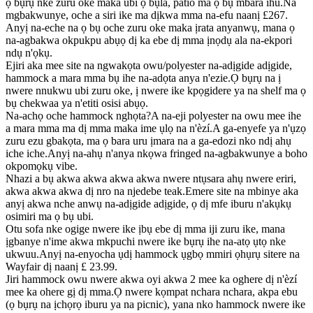
ọ bụrụ nke zuru oke maka ubi ọ bụla, patio ma ọ bụ mbara ihu.Na
mgbakwunye, oche a siri ike ma dịkwa mma na-efu naanị £267.
Anyị na-eche na ọ bụ oche zuru oke maka ịrata anyanwụ, mana ọ
na-agbakwa okpukpu abụọ dị ka ebe dị mma ịnọdụ ala na-ekpori
ndụ n'ọkụ.
Ejiri aka mee site na ngwakọta owu/polyester na-adịgide adịgide,
hammock a mara mma bụ ihe na-adọta anya n'ezie.Ọ bụrụ na ị
nwere nnukwu ubi zuru oke, ị nwere ike kpọgidere ya na shelf ma ọ
bụ chekwaa ya n'etiti osisi abụọ.
Na-achọ oche hammock nghọta?A na-eji polyester na owu mee ihe
a mara mma ma dị mma maka ime ụlọ na n'èzí.A ga-enyefe ya n'ụzọ
zuru ezu gbakọta, ma ọ bara uru ịmara na a ga-edozi nko ndị ahụ
iche iche.Anyị na-ahụ n'anya nkọwa fringed na-agbakwunye a boho
okpomọkụ vibe.
Nhazi a bụ akwa akwa akwa akwa nwere ntụsara ahụ nwere eriri,
akwa akwa akwa dị nro na njedebe teak.Emere site na mbinye aka
anyị akwa nche anwụ na-adịgide adịgide, ọ dị mfe iburu n'akụkụ
osimiri ma ọ bụ ubi.
Otu sofa nke ogige nwere ike ịbụ ebe dị mma iji zuru ike, mana
ịgbanye n'ime akwa mkpuchi nwere ike bụrụ ihe na-atọ ụtọ nke
ukwuu.Anyị na-enyocha ụdị hammock ụgbọ mmiri ọhụrụ sitere na
Wayfair dị naanị £ 23.99.
Jiri hammock owu nwere akwa oyi akwa 2 mee ka oghere dị n'èzí
mee ka ohere gị dị mma.Ọ nwere kọmpat nchara nchara, akpa ebu
(ọ bụrụ na ịchọrọ iburu ya na picnic), yana nko hammock nwere ike