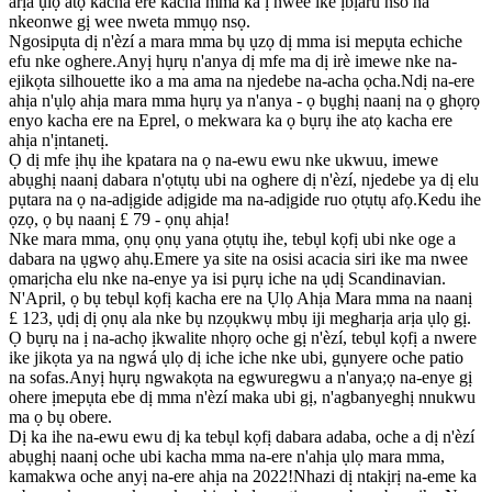
arịa ụlọ atọ kacha ere kacha mma ka ị nwee ike ịbịaru nso na
nkeonwe gị wee nweta mmụọ nsọ.
Ngosipụta dị n'èzí a mara mma bụ ụzọ dị mma isi mepụta echiche
efu nke oghere.Anyị hụrụ n'anya dị mfe ma dị irè imewe nke na-
ejikọta silhouette iko a ma ama na njedebe na-acha ọcha.Ndị na-ere
ahịa n'ụlọ ahịa mara mma hụrụ ya n'anya - ọ bụghị naanị na ọ ghọrọ
enyo kacha ere na Eprel, o mekwara ka ọ bụrụ ihe atọ kacha ere
ahịa n'ịntanetị.
Ọ dị mfe ịhụ ihe kpatara na ọ na-ewu ewu nke ukwuu, imewe
abụghị naanị dabara n'ọtụtụ ubi na oghere dị n'èzí, njedebe ya dị elu
pụtara na ọ na-adịgide adịgide ma na-adịgide ruo ọtụtụ afọ.Kedu ihe
ọzọ, ọ bụ naanị £ 79 - ọnụ ahịa!
Nke mara mma, ọnụ ọnụ yana ọtụtụ ihe, tebụl kọfị ubi nke oge a
dabara na ụgwọ ahụ.Emere ya site na osisi acacia siri ike ma nwee
ọmarịcha elu nke na-enye ya isi pụrụ iche na ụdị Scandinavian.
N'April, ọ bụ tebụl kọfị kacha ere na Ụlọ Ahịa Mara mma na naanị
£ 123, ụdị dị ọnụ ala nke bụ nzọụkwụ mbụ iji megharịa arịa ụlọ gị.
Ọ bụrụ na ị na-achọ ịkwalite nhọrọ oche gị n'èzí, tebụl kọfị a nwere
ike jikọta ya na ngwá ụlọ dị iche iche nke ubi, gụnyere oche patio
na sofas.Anyị hụrụ ngwakọta na egwuregwu a n'anya;ọ na-enye gị
ohere ịmepụta ebe dị mma n'èzí maka ubi gị, n'agbanyeghị nnukwu
ma ọ bụ obere.
Dị ka ihe na-ewu ewu dị ka tebụl kọfị dabara adaba, oche a dị n'èzí
abụghị naanị oche ubi kacha mma na-ere n'ahịa ụlọ mara mma,
kamakwa oche anyị na-ere ahịa na 2022!Nhazi dị ntakịrị na-eme ka