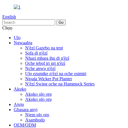
English
Chọọ
Ụlọ
Ngwaahịa
N'èzí Gazebo na tent
Sofa dị n'èzí
Nhazi mbara ihu dị n'èzí
Oche tebụl iri nri n'èzí
Nche anwụ n'èzí
Ụlọ ezumike n'èzí na oche osimiri
Ntọala Wicker Pot Planter
N'èzí Swing oche na Hammock Series
Akụkọ
Akụkọ ụlọ ọrụ
Akụkọ ụlọ ọrụ
Ajụjụ
Gbasara anyị
Njem ụlọ ọrụ
Asambodo
OEM/ODM