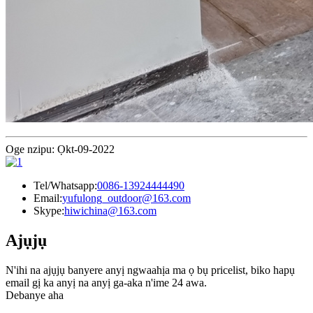
Oge nzipu: Ọkt-09-2022
Tel/Whatsapp:
0086-13924444490
Email:
yufulong_outdoor@163.com
Skype:
hiwichina@163.com
Ajụjụ
N'ihi na ajụjụ banyere anyị ngwaahịa ma ọ bụ pricelist, biko hapụ
email gị ka anyị na anyị ga-aka n'ime 24 awa.
Debanye aha