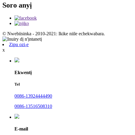
Soro anyị
© Nwebiisinka - 2010-2021: Ikike niile echekwabara.
Zipu ozi-e
x
Ekwentị
Tel
0086-13924444490
0086-13516508310
E-mail