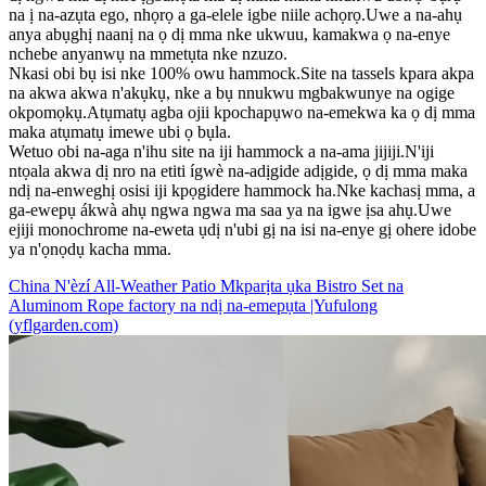
na ị na-azụta ego, nhọrọ a ga-elele igbe niile achọrọ.Uwe a na-ahụ
anya abụghị naanị na ọ dị mma nke ukwuu, kamakwa ọ na-enye
nchebe anyanwụ na mmetụta nke nzuzo.
Nkasi obi bụ isi nke 100% owu hammock.Site na tassels kpara akpa
na akwa akwa n'akụkụ, nke a bụ nnukwu mgbakwunye na ogige
okpomọkụ.Atụmatụ agba ojii kpochapụwo na-emekwa ka ọ dị mma
maka atụmatụ imewe ubi ọ bụla.
Wetuo obi na-aga n'ihu site na iji hammock a na-ama jijiji.N'iji
ntọala akwa dị nro na etiti ígwè na-adịgide adịgide, ọ dị mma maka
ndị na-enweghị osisi iji kpọgidere hammock ha.Nke kachasị mma, a
ga-ewepụ ákwà ahụ ngwa ngwa ma saa ya na igwe ịsa ahụ.Uwe
ejiji monochrome na-eweta ụdị n'ubi gị na isi na-enye gị ohere idobe
ya n'ọnọdụ kacha mma.
China N'èzí All-Weather Patio Mkparịta ụka Bistro Set na
Aluminom Rope factory na ndị na-emepụta |Yufulong
(yflgarden.com)