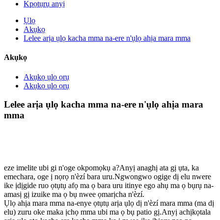
Kpọtụrụ anyị
Ụlọ
Akụkọ
Lelee arịa ụlọ kacha mma na-ere n'ụlọ ahịa mara mma
Akụkọ
Akụkọ ụlọ ọrụ
Akụkọ ụlọ ọrụ
Lelee arịa ụlọ kacha mma na-ere n'ụlọ ahịa mara
mma
eze imelite ubi gi n'oge okpomọkụ a?Anyị anaghị ata gị ụta, ka
emechara, oge ị nọrọ n'èzí bara uru.Ngwongwo ogige dị elu nwere
ike ịdịgide ruo ọtụtụ afọ ma ọ bara uru itinye ego ahụ ma ọ bụrụ na-
amasị gị izuike ma ọ bụ nwee ọmarịcha n'èzí.
Ụlọ ahịa mara mma na-enye ọtụtụ arịa ụlọ dị n'èzí mara mma (ma dị
elu) zuru oke maka ịchọ mma ubi ma ọ bụ patio gị.Anyị achịkọtala